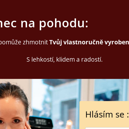
nec na pohodu:
 pomůže zhmotnit
Tvůj
vlastnoručně vyrobe
S lehkostí, klidem a radostí.
Hlásím se :