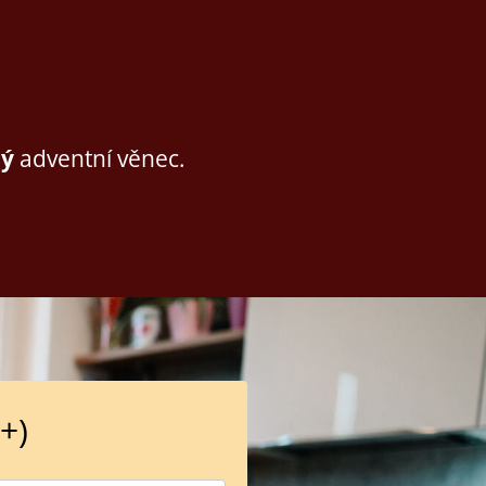
ný
adventní věnec.
+)