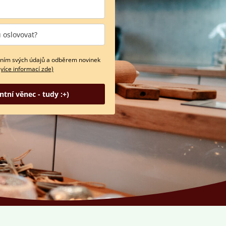
ním svých údajů a odběrem novinek
(více informací zde)
ntní věnec - tudy :+)