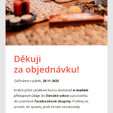
Děkuji
za objednávku!
Začínáme v pátek,
28.11.2025
.
Krátce před začátkem kurzu dostaneš
e-mailem
přístupové údaje
do
členské sekce
a pozvánku
do uzavřené
facebookové skupiny
. Podívej se,
prosím, do spamu, jestli se tam nezatoulaly.