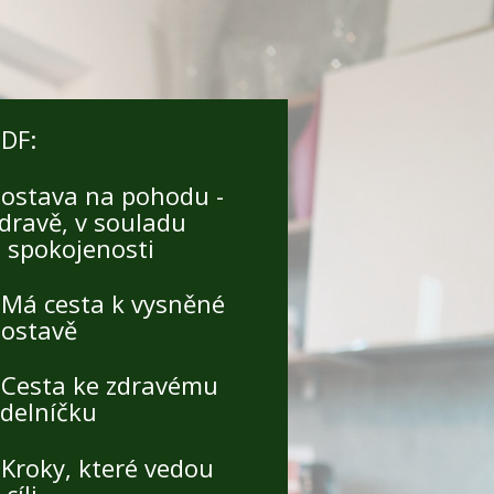
DF:
ostava na pohodu -
dravě, v souladu
 spokojenosti
 Má cesta k vysněné
postavě
 Cesta ke zdravému
ídelníčku
 Kroky, které vedou
 cíli