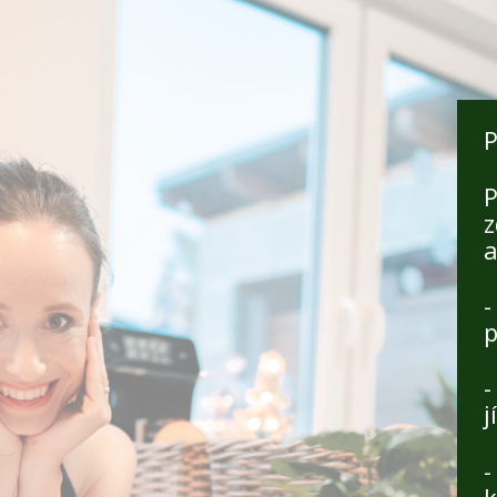
P
P
z
a
-
-
j
-
k