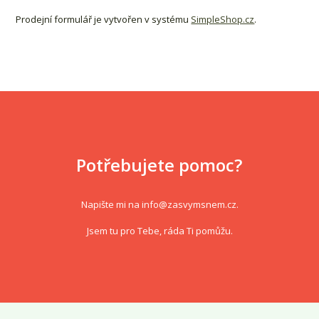
Prodejní formulář je vytvořen v systému
SimpleShop.cz
.
Potřebujete pomoc?
Napište mi na info
@zasvymsnem.cz
.
Jsem tu pro Tebe, ráda Ti pomůžu.