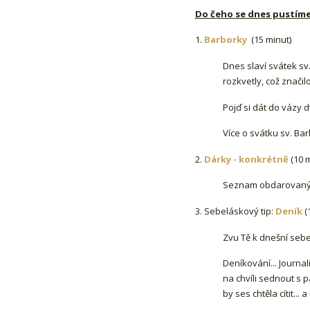
Do čeho se dnes pustím
1.
Barborky
(15 minut)
Dnes slaví svátek sv.
rozkvetly, což značilo
Pojď si dát do vázy 
Více o svátku sv. Ba
2.
Dárky - konkrétně
(10 
Seznam obdarovaných 
3. Sebeláskový tip:
Deník
(
Zvu Tě k dnešní sebe
Deníkování... Journal
na chvíli sednout s p
by ses chtěla cítit...