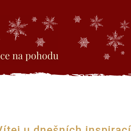
Vítej u dnešních inspirací