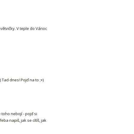
 větvičky. V teple do Vánoc
Tad dnes! Pojď na to ;+)
toho nebojí - pojď si
ba napiš, jak se cítíš, jak