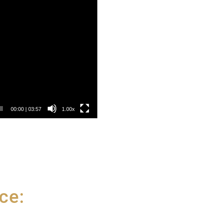
00:00
|
03:57
1.00x
ce: