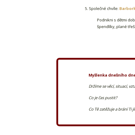
5. Společné chvíle:
Barbor
Podnikni s dětmi do
špendlíky, plané třešn
Myšlenka dnešního dne
Držíme se věcí, situací, vz
Co je čas pustit?
Co Tě zatěžuje a brání Ti jít