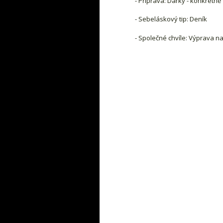
- Příprava: Dárky - konkrétně
- Sebeláskový tip: Deník
- Společné chvíle: Výprava n