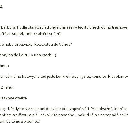
e?
 Barbora. Podle starých tradic lidé přinášeli v těchto dnech domů třešňové
 štěstí, sňatek, nebo splnění snů :+)
dvě nebo tři větvičky. Rozkvetou do Vánoc?
rbory najdeš v PDF v Bonusech :+)
minut)
už máme hotový... a teď ještě konkrétně vymyslet, komu co. Hlavolam :+) 
12 minut)
láskové chvilce!
ing... Někdy se skrze psaní dozvíme překvapivé věci. Pro odvážné, které se 
apírem a tužkou, a piš... cokoliv Tě napadne... pokud Tě nic nenapadá, tak tře
 a čím by tomu šlo pomoci.