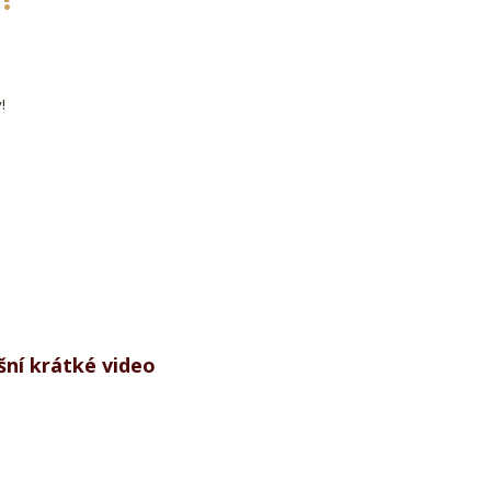
y!
šní
krátké video