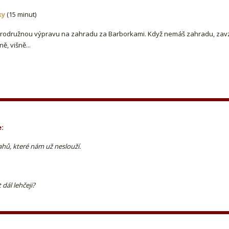
ky
(15 minut)
brodružnou výpravu na zahradu za Barborkami. Když nemáš zahradu, zav
ě, višně...
:
tahů, které nám už neslouží.
 dál lehčeji?