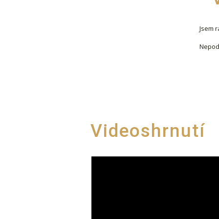
Jsem rá
Nepod
Videoshrnutí
Video
přehrávač